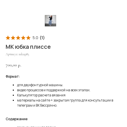
5.0
(
1
)
МК юбка плиссе
Артикул:
mkup85
700,00
р.
Формат:
для двухфонтурной машины.
видео процессов и поддержкой на всех этапах.
Калькулятор расчета вязания
материалы на сайте + закрытая группа для консультации в
телеграм и ВК бессрочно.
Содержание: