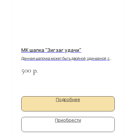
МК шапка "Зигзаг удачи"
Данная шапочка может быть двойной, одинарной, с
помпоном и без... И даже не только мужской, но и
500
р.
женской и детской в зависимости от цвета и декора.
Подробнее
Приобрести