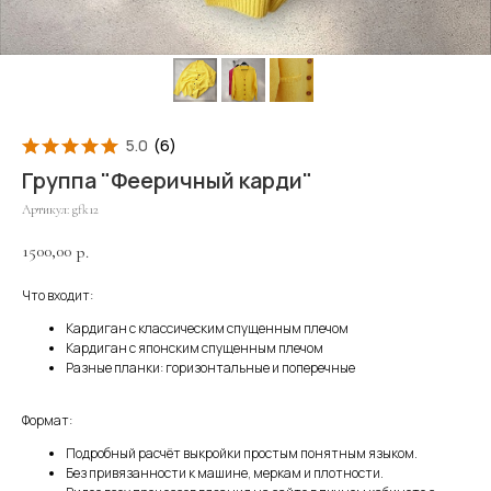
5.0
(
6
)
Группа "Фееричный карди"
Артикул:
gfk12
1500,00
р.
Что входит:
Кардиган с классическим спущенным плечом
Кардиган с японским спущенным плечом
Разные планки: горизонтальные и поперечные
Формат:
Подробный расчёт выкройки простым понятным языком.
Без привязанности к машине, меркам и плотности.