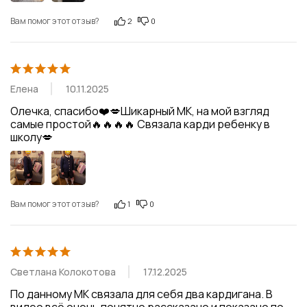
Вам помог этот отзыв?
2
0
Елена
10.11.2025
Олечка, спасибо❤️💋Шикарный МК, на мой взгляд 
самые простой🔥🔥🔥🔥 Связала карди ребенку в 
школу💋
Вам помог этот отзыв?
1
0
Светлана Колокотова
17.12.2025
По данному МК связала для себя два кардигана. В 
видео всё очень понятно рассказано и показано по 