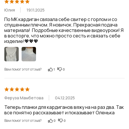
Юлия
19.11.2025
По МК кардиган связала себе свитер с горлом и со 
спущенным плечом. Я новичок. Прекрасная подача 
материала!  Подробные качественные видеоуроки! Я 
в восторге, что можно просто сесть и связать себе 
изделие!💖💖💖
Вам помог этот отзыв?
1
0
Феруза Мамбетова
04.12.2025
Теперь планки для кардиганов вяжу на на раз два. Так 
все понятно рассказывает и показывает Оленька
Вам помог этот отзыв?
0
0