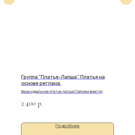
Группа "Платье-Лапша". Платья на
основе реглана.
Ваше идеальное платье-лапша! Свяжем вместе!
Группа с калькулятором и процессами вязания.
2 400
р.
Подробнее