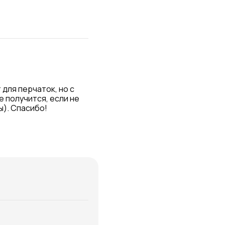
для перчаток, но с 
 получится, если не 
ы). Спасибо!