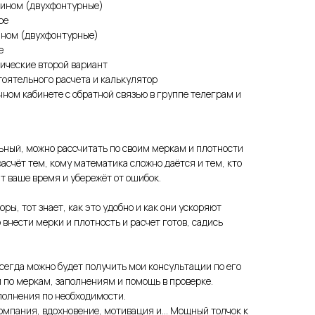
лином (двухфонтурные)
ре
ином (двухфонтурные)
е
ические второй вариант
тоятельного расчета и калькулятор
чном кабинете с обратной связью в группе телеграм и
ный, можно рассчитать по своим меркам и плотности
асчёт тем, кому математика сложно даётся и тем, кто
т ваше время и убережёт от ошибок.
ры, тот знает, как это удобно и как они ускоряют
о внести мерки и плотность и расчет готов, садись
всегда можно будет получить мои консультации по его
 по меркам, заполнениям и помощь в проверке.
полнения по необходимости.
компания, вдохновение, мотивация и... Мощный толчок к