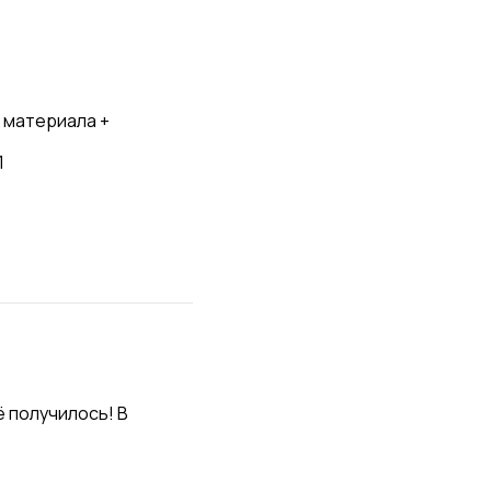
 материала + 
1
 получилось! В 