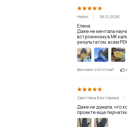
Helen
26.01.2026
Елена

Даже не мечтала научи
встроенному в МК кал
результатом, всем РЕК
Вам помог этот отзыв?
Светлана Бехтерева
Даже не думала, что к
проекте еще перчатки 