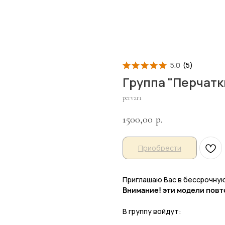
5.0
(
5
)
Группа "Перчатк
pervar1
1500,00
р.
Приобрести
Приглашаю Вас в бессрочную
Внимание! эти модели повт
В группу войдут: