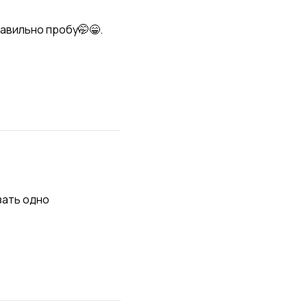
авильно пробу🤭😁. 
зать одно 