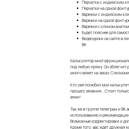
Перчатки с индийским к
Перчатки на одной фонту
Варежки с индийским кл
Варежки на одной фонтур
Варежки с клином анатом
Будет пояснее для самос
Видеоуроки на сайте в ли
ВК
Калькулятор многофункциональ
под любую пряжу. Он облегчит р
много вяжет на заказ. Сэкономи
Кто уже полюбил мои калькулято
процесс вязания... Стоит тольк
вяжи!
Так же в группе телеграм и ВК 
использованию и рекомендации
Возможные корректировки и до
Кроме того, вас ждёт дружная 