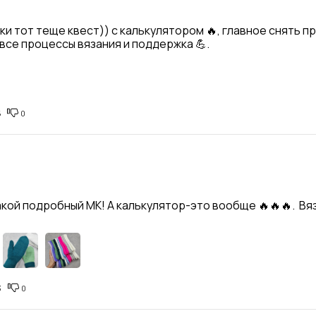
и тот теще квест)) с калькулятором 🔥, главное снять пр
все процессы вязания и поддержка 💪.
5
0
кой подробный МК! А калькулятор-это вообще 🔥🔥🔥.  Вя
3
0