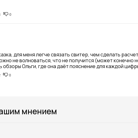
3
0
азка, для меня легче связать свитер, чем сделать расчет 
жно не волноваться, что не получится (может конечно не
 обзоры Ольги, где она даёт пояснение для каждой цифр
2
0
вашим мнением